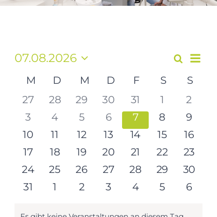
Kontakt
Vera
07.08.2026
Suche
Veranst
Monat
Ansi
Datum
Suche
Navi
Kalender
M
Montag
D
Dienstag
M
Mittwoch
D
Donnerstag
F
Freitag
S
Samstag
S
Son
wählen.
und
von
27
28
29
30
31
1
2
Ansicht
Veranstaltungen
Navigat
3
4
5
6
7
8
9
10
11
12
13
14
15
16
17
18
19
20
21
22
23
24
25
26
27
28
29
30
31
1
2
3
4
5
6
Es gibt keine Veranstaltungen an diesem Tag.