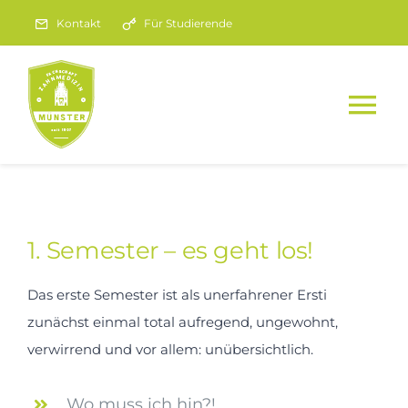
Zum
Kontakt
Für Studierende
Inhalt
springen
Tog
Nav
FACHSCHAFT
STUDIEN INFOS
1. Semester – es geht los!
Das erste Semester ist als unerfahrener Ersti
Erstsemester
zunächst einmal total aufregend, ungewohnt,
verwirrend und vor allem: unübersichtlich.
Patienteninfos
Wo muss ich hin?!