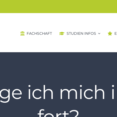
FACHSCHAFT
STUDIEN INFOS
E
e ich mich 
fort?